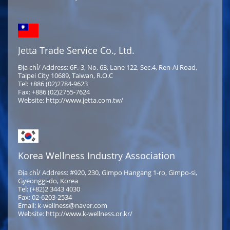
Jetta Trade Service Co., Ltd.
Địa chỉ/ Address: 6F.-3, No. 63, Lane 122, Sec.4, Ren-Ai Road,
Taipei City 10689, Taiwan, R.O.C
Tel: +886 (02)2784-9623
Fax: +886 (02)2755-7624
Website: http://www.jetta.com.tw/
Korea Wellness Industry Association
Địa chỉ/ Address: #920, 230, Gimpo Hangang 1-ro, Gimpo-si,
Gyeonggi-do, Korea
Tel: (+82)2 3443 4030
Fax: 02-6203-2534
Email: k-wellness@naver.com
Website: http://www.k-wellness.or.kr/