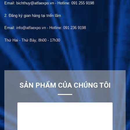
Email: bichthuy@atfaexpo.vn
-
Hotline: 091 255 9198
2. Đăng ký gian hàng tại
t
riển lãm
Email:
info@atfaexpo.vn - Hotline: 091 236 9198
Thứ Hai
- Thứ Bảy, 8h00 -
17
h30
SẢN PHẨM CỦA CHÚNG TÔI