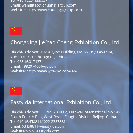
Tel: +86 15251888857
Email: wanglitao@chuangjigroup.com
Website: http://www.chuangjigroup.com
Chongqing Jie Yao Cheng Exhibition Co., Ltd.
Địa chỉ/ Address: 18-18, Qibo Building, No. 99 Jinyu Avenue,
Yubei District, Chongqing, China
Tel: 023-63017137
Email: 499297400@qq.com
Website: http://www.jycexpo.com/en/
Eastyida International Exhibition Co., Ltd.
Địa chỉ/ Address: 5F, No.6, Area 4, Hanwei International No.186
South Fourth Ring West Road, Fengtai District, Beijing, China
Tel: 010-63458811/ 022-23378811
Email: 63458811@eastyida.com
Website: www.eastyida.com