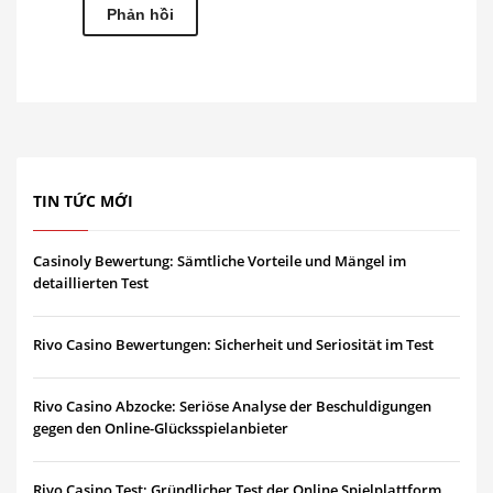
TIN TỨC MỚI
Casinoly Bewertung: Sämtliche Vorteile und Mängel im
detaillierten Test
Rivo Casino Bewertungen: Sicherheit und Seriosität im Test
Rivo Casino Abzocke: Seriöse Analyse der Beschuldigungen
gegen den Online-Glücksspielanbieter
Rivo Casino Test: Gründlicher Test der Online Spielplattform