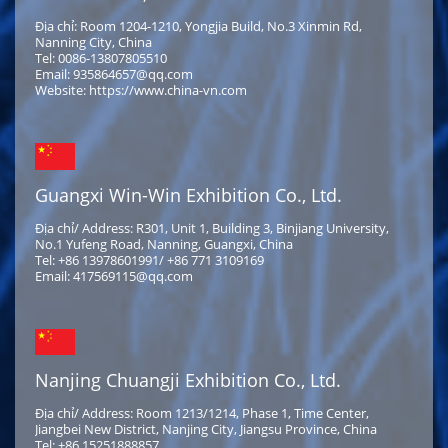
Địa chỉ: Room 1204-1210, Yongjia Build, No.3 Xinmin Rd,
Nanning City, China
Tel: 0086-13807805510
Email: 935864657@qq.com
Website: https://www.china-vn.com
Guangxi Win-Win Exhibition Co., Ltd.
Địa chỉ/ Address: R301, Unit 1, Building 3, Binjiang University,
No.1 Yufeng Road, Nanning, Guangxi, China
Tel: +86 13978601991/ +86 771 3109169
Email: 417569115@qq.com
Nanjing Chuangji Exhibition Co., Ltd.
Địa chỉ/ Address: Room 1213/1214, Phase 1, Time Center,
Jiangbei New District, Nanjing City, Jiangsu Province, China
Tel: +86 15251888857