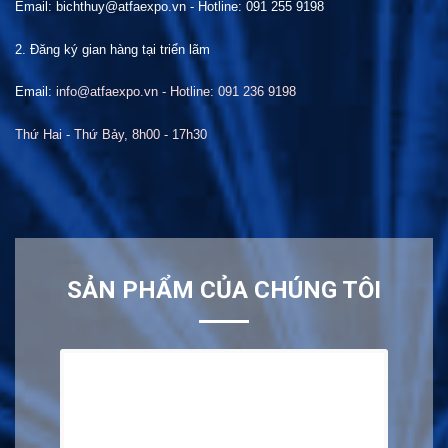
Email: bichthuy@atfaexpo.vn
-
Hotline: 091 255 9198
2. Đăng ký gian hàng tại
t
riển lãm
Email:
info@atfaexpo.vn - Hotline: 091 236 9198
Thứ Hai
- Thứ Bảy, 8h00 -
17
h30
SẢN PHẨM CỦA CHÚNG TÔI