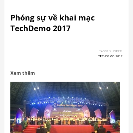
Phóng sự về khai mạc
TechDemo 2017
TAGGED UNDER:
TECHDEMO 2017
Xem thêm