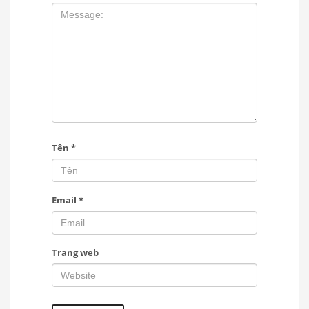
Tên
*
Email
*
Trang web