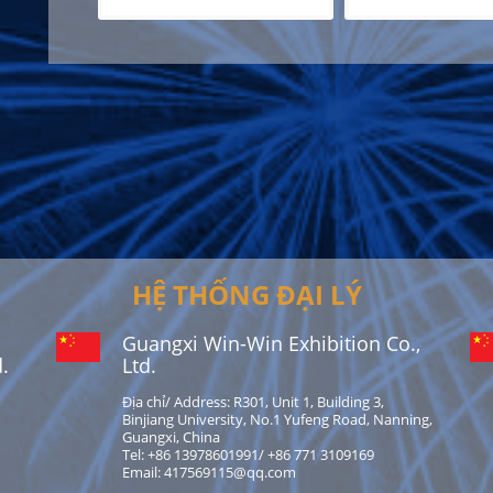
HỆ THỐNG ĐẠI LÝ
Guangxi Win-Win Exhibition Co.,
.
Ltd.
Địa chỉ/ Address: R301, Unit 1, Building 3,
Binjiang University, No.1 Yufeng Road, Nanning,
Guangxi, China
Tel: +86 13978601991/ +86 771 3109169
Email: 417569115@qq.com