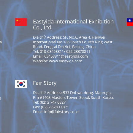
Eastyida International Exhibition
Co., Ltd.
Địa chỉ/ Address: 5F, No.6, Area 4, Hanwei
na
International No.186 South Fourth Ring West
Road, Fengtai District, Beijing, China
Tel: 010-63458811/ 022-23378811
Email: 63458811@eastyida.com
Website: www.eastyida.com
Fair Story
Địa chỉ/ Address: 533 Dohwa-dong, Mapo-gu,
Rm #1403 Masters Tower, Seoul, South Korea.
1-
Tel: (82) 2 747 6827
Fax: (82) 2 6280 1871
Email: info@fairstory.co.kr