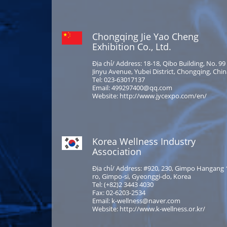
Chongqing Jie Yao Cheng
Exhibition Co., Ltd.
Địa chỉ/ Address: 18-18, Qibo Building, No. 99
Jinyu Avenue, Yubei District, Chongqing, Chi
Tel: 023-63017137
Email: 499297400@qq.com
Website: http://www.jycexpo.com/en/
Korea Wellness Industry
Association
Địa chỉ/ Address: #920, 230, Gimpo Hangang 
ro, Gimpo-si, Gyeonggi-do, Korea
Tel: (+82)2 3443 4030
Fax: 02-6203-2534
Email: k-wellness@naver.com
Website: http://www.k-wellness.or.kr/