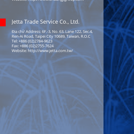
Jetta Trade Service Co., Ltd.
Địa chỉ/ Address: 6F.-3, No. 63, Lane 122, Sec.4,
Ren-Ai Road, Taipei City 10689, Taiwan, R.O.C
Tel: +886 (02)2784-9623
Fax: +886 (02)2755-7624
Website: http://www.jetta.com.tw/