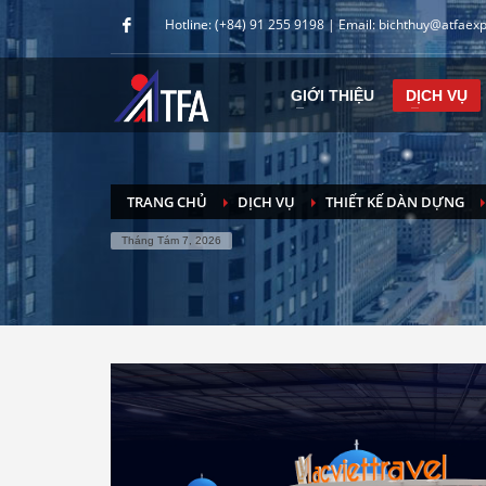
Hotline: (+84) 91 255 9198 | Email: bichthuy@atfaex
GIỚI THIỆU
DỊCH VỤ
TRANG CHỦ
DỊCH VỤ
THIẾT KẾ DÀN DỰNG
Tháng Tám 7, 2026