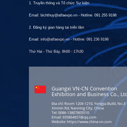
1. Truyền thông và Tổ chức
S
ự kiện:
Email: bichthuy@atfaexpo.vn
-
Hotline: 091 255 9198
2. Đăng ký gian hàng tại
t
riển lãm
Email:
info@atfaexpo.vn - Hotline: 091 236 9198
Thứ Hai
- Thứ Bảy, 8h00 -
17
h30
Guangxi VN-CN Convention
Exhibition and Business Co., Ltd
Địa chỉ: Room 1204-1210, Yongjia Build, No.3
Xinmin Rd, Nanning City, China
Tel: 0086-13807805510
Email: 935864657@qq.com
Website: https://www.china-vn.com