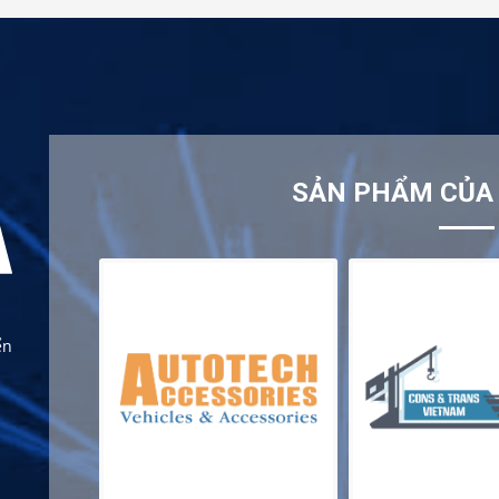
SẢN PHẨM CỦA 
ển