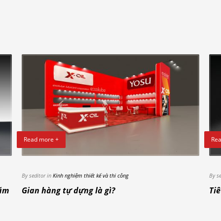
Read more +
Rea
By seditor in
Kinh nghiệm thiết kế và thi công
By s
lãm
Gian hàng tự dựng là gì?
Tiê