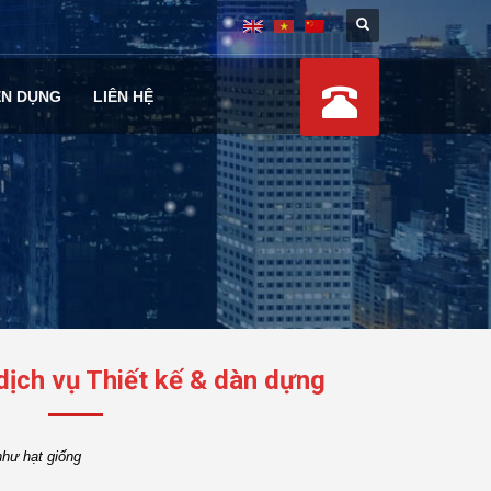
ỂN DỤNG
LIÊN HỆ
dịch vụ Thiết kế & dàn dựng
như hạt giống