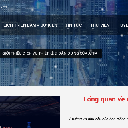
po.vn
LỊCH TRIỂN LÃM – SỰ KIỆN
TIN TỨC
THƯ VIỆN
TUY
GIỚI THIỆU DỊCH VỤ THIẾT KẾ & DÀN DỰNG CỦA ATFA
Tổng quan về 
Ý tưởng và nhu cầu của bạn giống 