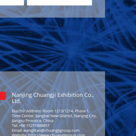
Nanjing Chuangji Exhibition Co.,
Ltd.
Địa chỉ/ Address: Room 1213/1214, Phase 1,
Time Center, Jiangbei New District, Nanjing City,
Jiangsu Province, China
Tel: +86 15251888857
Email: wanglitao@chuangjigroup.com
Website: http://www.chuangjigroup.com