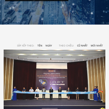
SẮP XẾP THEO:
TÊN
NGÀY
THEO CHIỀU:
CŨ NHẤT
MỚI NHẤT