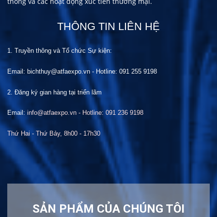
thông và các hoạt động xúc tiến thương mại.
THÔNG TIN LIÊN HỆ
1. Truyền thông và Tổ chức
S
ự kiện:
Email: bichthuy@atfaexpo.vn
-
Hotline: 091 255 9198
2. Đăng ký gian hàng tại
t
riển lãm
Email:
info@atfaexpo.vn - Hotline: 091 236 9198
Thứ Hai
- Thứ Bảy, 8h00 -
17
h30
SẢN PHẨM CỦA CHÚNG TÔI