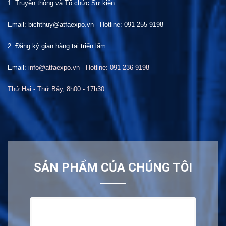
1. Truyền thông và Tổ chức
S
ự kiện:
Email: bichthuy@atfaexpo.vn
-
Hotline: 091 255 9198
2. Đăng ký gian hàng tại
t
riển lãm
Email:
info@atfaexpo.vn - Hotline: 091 236 9198
Thứ Hai
- Thứ Bảy, 8h00 -
17
h30
SẢN PHẨM CỦA CHÚNG TÔI