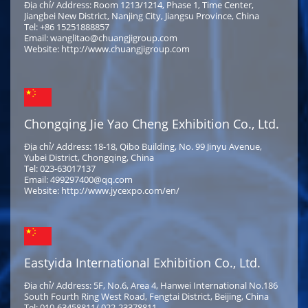
Địa chỉ/ Address: Room 1213/1214, Phase 1, Time Center,
Jiangbei New District, Nanjing City, Jiangsu Province, China
Tel: +86 15251888857
Email: wanglitao@chuangjigroup.com
Website: http://www.chuangjigroup.com
Chongqing Jie Yao Cheng Exhibition Co., Ltd.
Địa chỉ/ Address: 18-18, Qibo Building, No. 99 Jinyu Avenue,
Yubei District, Chongqing, China
Tel: 023-63017137
Email: 499297400@qq.com
Website: http://www.jycexpo.com/en/
Eastyida International Exhibition Co., Ltd.
Địa chỉ/ Address: 5F, No.6, Area 4, Hanwei International No.186
South Fourth Ring West Road, Fengtai District, Beijing, China
Tel: 010-63458811/ 022-23378811