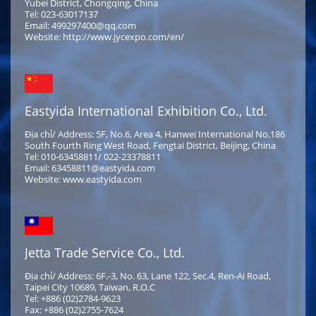
Yubei District, Chongqing, China
Tel: 023-63017137
Email: 499297400@qq.com
Website: http://www.jycexpo.com/en/
Eastyida International Exhibition Co., Ltd.
Địa chỉ/ Address: 5F, No.6, Area 4, Hanwei International No.186
South Fourth Ring West Road, Fengtai District, Beijing, China
Tel: 010-63458811/ 022-23378811
Email: 63458811@eastyida.com
Website: www.eastyida.com
Jetta Trade Service Co., Ltd.
Địa chỉ/ Address: 6F.-3, No. 63, Lane 122, Sec.4, Ren-Ai Road,
Taipei City 10689, Taiwan, R.O.C
Tel: +886 (02)2784-9623
Fax: +886 (02)2755-7624