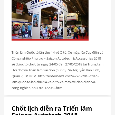
Triển lãm Quốc tế lần thứ 14 về Ô tô, Xe máy, Xe đạp điện và
Công nghiệp Phụ trợ – Saigon Autotech & Accessories 2018
sẽ được tổ chức từ ngày 24/05 đến 27/05/2018 tại Trung tâm
Hội chợ và Triển lãm Sài Gòn (SECC), 799 Nguyễn Văn Linh,
Quận 7, TP HCM. http://enternews.vn/24-27-5-2018-trien-
lam-quoc-te-lan-thu-14-ve-o-to-xe-may-xe-dap-dien-va-
cong-nghiep-phu-tro-122062.html
Chốt lịch diễn ra Triển lãm
Saigon Autotech 2018