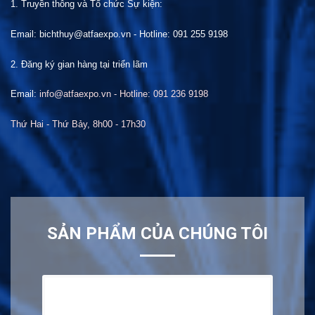
1. Truyền thông và Tổ chức
S
ự kiện:
Email: bichthuy@atfaexpo.vn
-
Hotline: 091 255 9198
2. Đăng ký gian hàng tại
t
riển lãm
Email:
info@atfaexpo.vn - Hotline: 091 236 9198
Thứ Hai
- Thứ Bảy, 8h00 -
17
h30
SẢN PHẨM CỦA CHÚNG TÔI