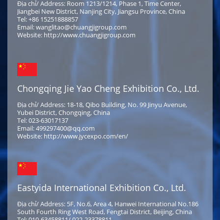
Địa chỉ/ Address: Room 1213/1214, Phase 1, Time Center,
Jiangbei New District, Nanjing City, Jiangsu Province, China
Tel: +86 15251888857
Email: wanglitao@chuangjigroup.com
Website: http://www.chuangjigroup.com
Chongqing Jie Yao Cheng Exhibition Co., Ltd.
Địa chỉ/ Address: 18-18, Qibo Building, No. 99 Jinyu Avenue,
Yubei District, Chongqing, China
Tel: 023-63017137
Email: 499297400@qq.com
Website: http://www.jycexpo.com/en/
Eastyida International Exhibition Co., Ltd.
Địa chỉ/ Address: 5F, No.6, Area 4, Hanwei International No.186
South Fourth Ring West Road, Fengtai District, Beijing, China
Tel: 010-63458811/ 022-23378811