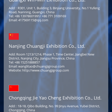
Add: : R301, Unit 1, Building 3, Binjiang University, No.1 Yufeng
Road, Nanning, Guangxi, China
Tel: +86 13978601991/ +86 771 3109169
Email: 417569115@qq.com
Nanjing Chuangji Exhibition Co., Ltd.
Add: Room 1213/1214, Phase 1, Time Center, Jiangbei New
District, Nanjing City, Jiangsu Province, China
Tel: +86 15251888857
Email: wanglitao@chuangjigroup.com
Website: http://www.chuangjigroup.com
Chongqing Jie Yao Cheng Exhibition Co., Ltd.
Add: : 18-18, Qibo Building, No. 99 Jinyu Avenue, Yubei District,
Chongqing, China