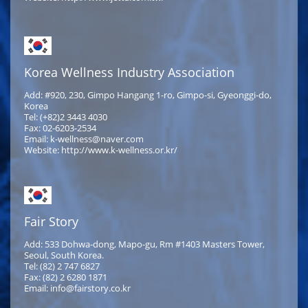
Korea Wellness Industry Association
Add: #920, 230, Gimpo Hangang 1-ro, Gimpo-si, Gyeonggi-do,
Korea
Tel: (+82)2 3443 4030
Fax: 02-6203-2534
Email: k-wellness@naver.com
Website: http://www.k-wellness.or.kr/
Fair Story
Add: 533 Dohwa-dong, Mapo-gu, Rm #1403 Masters Tower,
Seoul, South Korea.
Tel: (82) 2 747 6827
Fax: (82) 2 6280 1871
Email: info@fairstory.co.kr