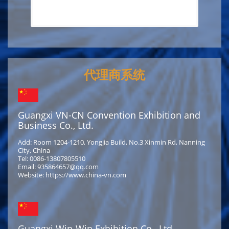
代理商系统
Guangxi VN-CN Convention Exhibition and
Business Co., Ltd.
Add: Room 1204-1210, Yongjia Build, No.3 Xinmin Rd, Nanning
City, China
Tel: 0086-13807805510
Email: 935864657@qq.com
Website: https://www.china-vn.com
Guangxi Win-Win Exhibition Co., Ltd.