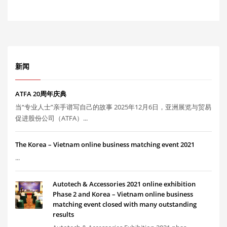
新闻
ATFA 20周年庆典
当“专业人士”亲手谱写自己的故事 2025年12月6日，亚洲展览与贸易
促进股份公司（ATFA）...
The Korea – Vietnam online business matching event 2021
...
Autotech & Accessories 2021 online exhibition
Phase 2 and Korea – Vietnam online business
matching event closed with many outstanding
results