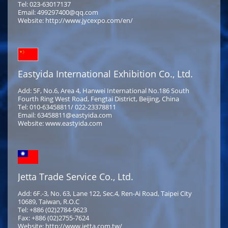
Tel: 023-63017137
Email: 499297400@qq.com
Website: http://www.jycexpo.com/en/
Eastyida International Exhibition Co., Ltd.
Add: 5F, No.6, Area 4, Hanwei International No.186 South
Fourth Ring West Road, Fengtai District, Beijing, China
Tel: 010-63458811/ 022-23378811
Email: 63458811@eastyida.com
Website: www.eastyida.com
Jetta Trade Service Co., Ltd.
Add: 6F.-3, No. 63, Lane 122, Sec.4, Ren-Ai Road, Taipei City
10689, Taiwan, R.O.C
Tel: +886 (02)2784-9623
Fax: +886 (02)2755-7624
Website: http://www.jetta.com.tw/