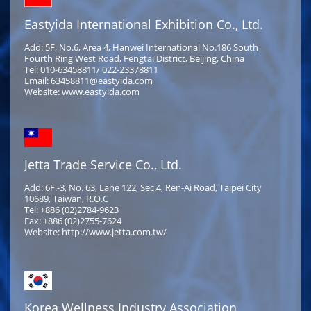
Eastyida International Exhibition Co., Ltd.
Add: 5F, No.6, Area 4, Hanwei International No.186 South
Fourth Ring West Road, Fengtai District, Beijing, China
Tel: 010-63458811/ 022-23378811
Email: 63458811@eastyida.com
Website: www.eastyida.com
Jetta Trade Service Co., Ltd.
Add: 6F.-3, No. 63, Lane 122, Sec.4, Ren-Ai Road, Taipei City
10689, Taiwan, R.O.C
Tel: +886 (02)2784-9623
Fax: +886 (02)2755-7624
Website: http://www.jetta.com.tw/
Korea Wellness Industry Association