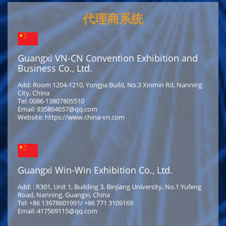
代理商系统
Guangxi VN-CN Convention Exhibition and
Business Co., Ltd.
Add: Room 1204-1210, Yongjia Build, No.3 Xinmin Rd, Nanning
City, China
Tel: 0086-13807805510
Email: 935864657@qq.com
Website: https://www.china-vn.com
Guangxi Win-Win Exhibition Co., Ltd.
Add: : R301, Unit 1, Building 3, Binjiang University, No.1 Yufeng
Road, Nanning, Guangxi, China
Tel: +86 13978601991/ +86 771 3109169
Email: 417569115@qq.com