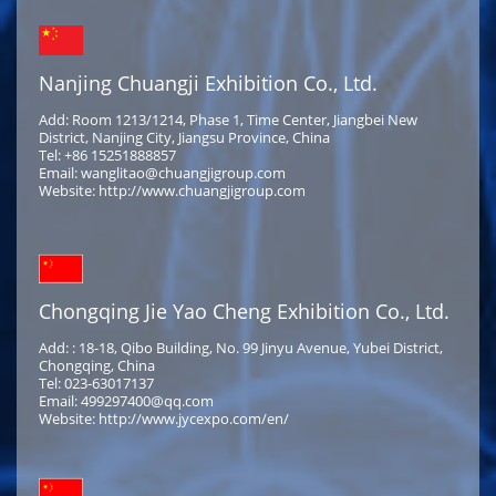
Nanjing Chuangji Exhibition Co., Ltd.
Add: Room 1213/1214, Phase 1, Time Center, Jiangbei New
District, Nanjing City, Jiangsu Province, China
Tel: +86 15251888857
Email: wanglitao@chuangjigroup.com
Website: http://www.chuangjigroup.com
Chongqing Jie Yao Cheng Exhibition Co., Ltd.
Add: : 18-18, Qibo Building, No. 99 Jinyu Avenue, Yubei District,
Chongqing, China
Tel: 023-63017137
Email: 499297400@qq.com
Website: http://www.jycexpo.com/en/