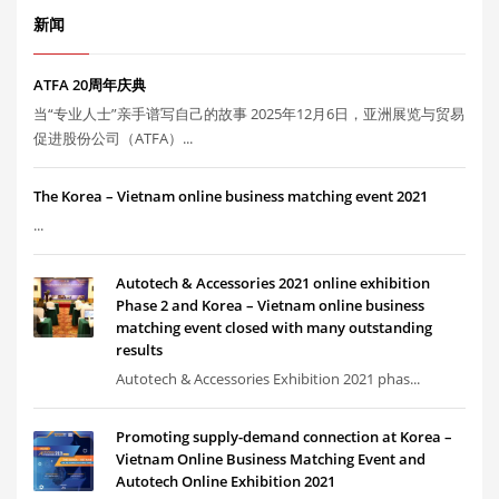
新闻
ATFA 20周年庆典
当“专业人士”亲手谱写自己的故事 2025年12月6日，亚洲展览与贸易
促进股份公司（ATFA）...
The Korea – Vietnam online business matching event 2021
...
Autotech & Accessories 2021 online exhibition
Phase 2 and Korea – Vietnam online business
matching event closed with many outstanding
results
Autotech & Accessories Exhibition 2021 phas...
Promoting supply-demand connection at Korea –
Vietnam Online Business Matching Event and
Autotech Online Exhibition 2021