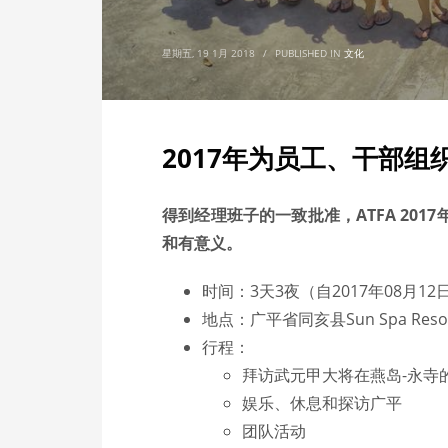
星期五, 19 1月 2018
/
PUBLISHED IN
文化
2017年为员工、干部组
得到经理班子的一致批准，
ATFA
2017
和有意义。
时间：3天3夜（自2017年08月12
地点：广平省同亥县Sun Spa Res
行程：
拜访武元甲大将在燕岛-永寺
娱乐、休息和探访广平
团队活动