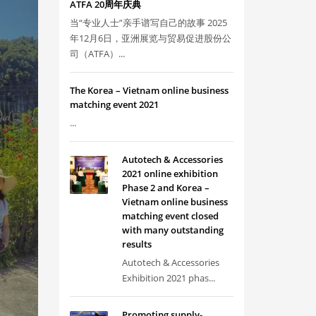
ATFA 20周年庆典
当“专业人士”亲手谱写自己的故事 2025
年12月6日，亚洲展览与贸易促进股份公
司（ATFA）...
The Korea – Vietnam online business
matching event 2021
...
Autotech & Accessories
2021 online exhibition
Phase 2 and Korea –
Vietnam online business
matching event closed
with many outstanding
results
Autotech & Accessories
Exhibition 2021 phas...
Promoting supply-