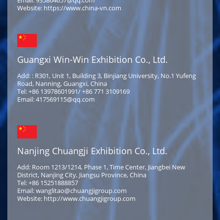
Email: 935864657@qq.com
Website: https://www.china-vn.com
Guangxi Win-Win Exhibition Co., Ltd.
Add: : R301, Unit 1, Building 3, Binjiang University, No.1 Yufeng
Road, Nanning, Guangxi, China
Tel: +86 13978601991/ +86 771 3109169
Email: 417569115@qq.com
Nanjing Chuangji Exhibition Co., Ltd.
Add: Room 1213/1214, Phase 1, Time Center, Jiangbei New
District, Nanjing City, Jiangsu Province, China
Tel: +86 15251888857
Email: wanglitao@chuangjigroup.com
Website: http://www.chuangjigroup.com