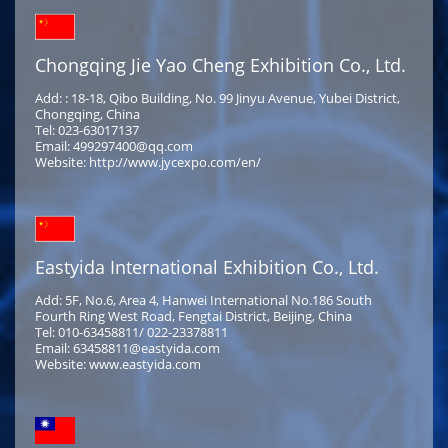
Chongqing Jie Yao Cheng Exhibition Co., Ltd.
Add: : 18-18, Qibo Building, No. 99 Jinyu Avenue, Yubei District,
Chongqing, China
Tel: 023-63017137
Email: 499297400@qq.com
Website: http://www.jycexpo.com/en/
Eastyida International Exhibition Co., Ltd.
Add: 5F, No.6, Area 4, Hanwei International No.186 South
Fourth Ring West Road, Fengtai District, Beijing, China
Tel: 010-63458811/ 022-23378811
Email: 63458811@eastyida.com
Website: www.eastyida.com