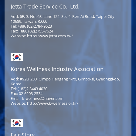
Jetta Trade Service Co., Ltd.
Add: 6F.-3, No. 63, Lane 122, Sec.4, Ren-Ai Road, Taipei City
10689, Taiwan, R.O.C
Tel: +886 (02)2784-9623
Fax: +886 (02)2755-7624
Website: http://www.jetta.com.tw/
Korea Wellness Industry Association
Add: #920, 230, Gimpo Hangang 1-ro, Gimpo-si, Gyeonggi-do,
Korea
Tel: (+82)2 3443 4030
Fax: 02-6203-2534
Email: k-wellness@naver.com
Website: http://www.k-wellness.or.kr/
Fair Story