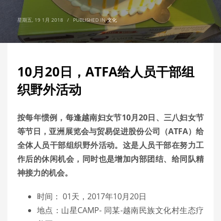
星期五, 19 1月 2018
/
PUBLISHED IN
文化
10月20日，ATFA给人员干部组
织野外活动
按每年惯例，每逢越南妇女节
10
月
20
日、三八妇女节
等节日，
亚洲展览会与贸易促进股份公司
（
ATFA
）给
全体人员干部组织野外活动。这是人员干部在努力工
作后的休闲机会，同时也是增加内部团结、给同队精
神接力的机会。
时间： 01天，2017年10月20日
地点：山星CAMP- 同某-越南民族文化村生态疗