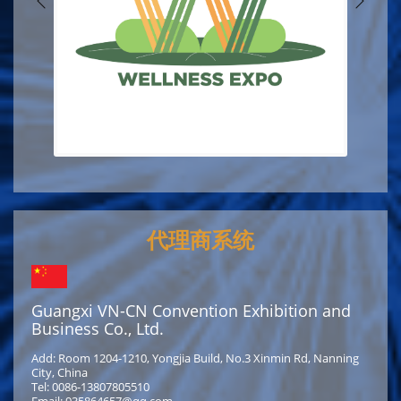
代理商系统
Guangxi VN-CN Convention Exhibition and
Business Co., Ltd.
Add: Room 1204-1210, Yongjia Build, No.3 Xinmin Rd, Nanning
City, China
Tel: 0086-13807805510